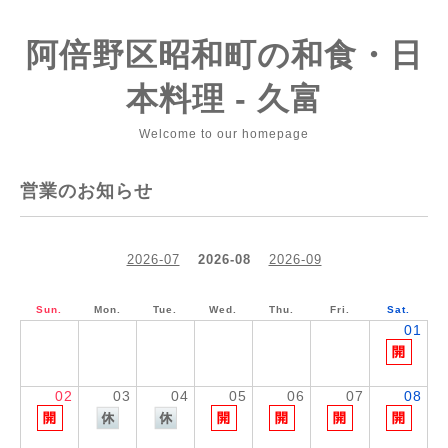
阿倍野区昭和町の和食・日
本料理 - 久富
Welcome to our homepage
営業のお知らせ
2026-07
2026-08
2026-09
Sun.
Mon.
Tue.
Wed.
Thu.
Fri.
Sat.
01
02
03
04
05
06
07
08