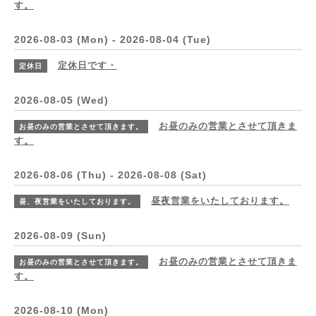
す。
2026-08-03 (Mon) - 2026-08-04 (Tue)
定休日です・
定休日
2026-08-05 (Wed)
お昼のみの営業とさせて頂きま
お昼のみの営業とさせて頂きます。
す。
2026-08-06 (Thu) - 2026-08-08 (Sat)
昼夜営業をいたしております。
昼、夜営業をいたしております。
2026-08-09 (Sun)
お昼のみの営業とさせて頂きま
お昼のみの営業とさせて頂きます。
す。
2026-08-10 (Mon)