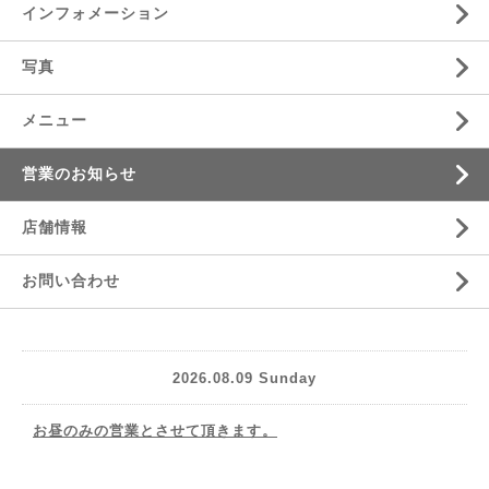
インフォメーション
写真
メニュー
営業のお知らせ
店舗情報
お問い合わせ
2026.08.09 Sunday
お昼のみの営業とさせて頂きます。