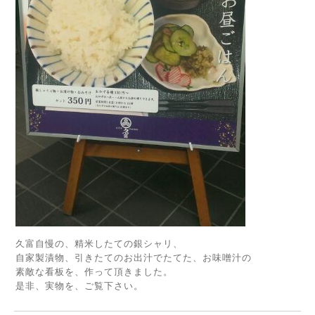
久富自慢の、精米したての銀シャリ、
自家製漬物、引きたてのお出汁でたてた、お味噌汁の
素敵な看板を、作って頂きました。
是非、実物を、ご覧下さい。